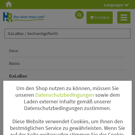
Languages
Toggl
0 Artikel
naviga
GaLaBau /
Sechseckgeflecht
Deco
Basics
GaLaBau
Bindedraht
Um den Shop nutzen zu können, müssen Sie
Ösenbindedrähte & Driller
unseren
Datenschutzbedingungen
sowie dem
Drahtstifte
Laden externer Inhalte gemäß unserer
Sechseckgeflecht
Datenschutzbedingungen zustimmen.
Drahteisen und Absperrleinenhalter
Diese Website verwendet Cookies, um Ihnen den
bestmöglichen Service zu gewährleisten. Wenn Sie
Sale
auf der Seite weitersurfen stimmen Sie der Cookie-