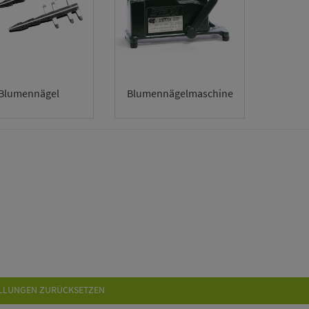
Blumennägel
Blumennägelmaschine
LLUNGEN ZURÜCKSETZEN