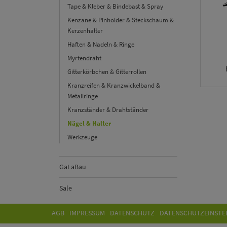
Tape & Kleber & Bindebast & Spray
Kenzane & Pinholder & Steckschaum &
Kerzenhalter
Haften & Nadeln & Ringe
Myrtendraht
Gitterkörbchen & Gitterrollen
Kranzreifen & Kranzwickelband &
Metallringe
Kranzständer & Drahtständer
Nägel & Halter
Werkzeuge
GaLaBau
Sale
AGB
IMPRESSUM
DATENSCHUTZ
DATENSCHUTZEINSTE