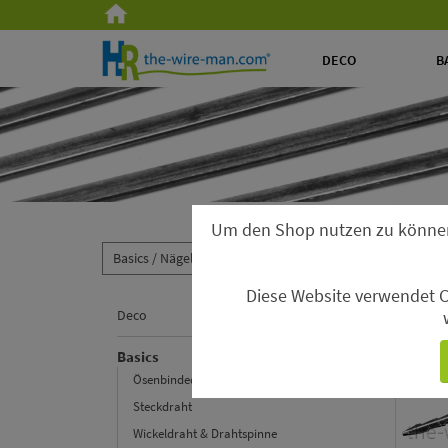
DECO
B
Um den Shop nutzen zu könne
Basics /
Nägel & Halter /
Blumennägel
Diese Website verwendet C
Blume
Deco
Basics
Ösenbindedrähte & Driller
Steckdraht
Wickeldraht & Drahtspinne