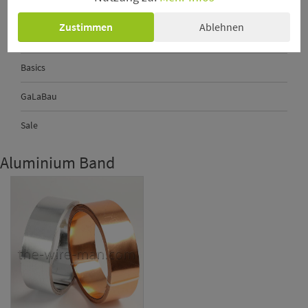
Perlkopf-Deconadeln
Zustimmen
Ablehnen
Sechseckgeflecht - Hexanet
Basics
GaLaBau
Sale
Aluminium Band