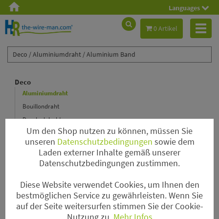
Languages
Toggl
0 Artikel
naviga
Deco /
Aluminiumdraht /
Aluminium Band
Deco
Aluminiumdraht
Bouillondraht
Decolackdraht
Um den Shop nutzen zu können, müssen Sie
Floristenkrepp
unseren
Datenschutzbedingungen
sowie dem
Lametta Hair
Laden externer Inhalte gemäß unserer
Hochzeit
Datenschutzbedingungen zustimmen.
Magnete
Diese Website verwendet Cookies, um Ihnen den
Nadeln
bestmöglichen Service zu gewährleisten. Wenn Sie
Papierdraht & Rustic Wire
auf der Seite weitersurfen stimmen Sie der Cookie-
Perlen
Nutzung zu.
Mehr Infos