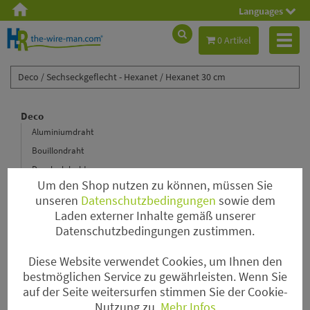
Languages
Toggl
0 Artikel
naviga
Deco /
Sechseckgeflecht - Hexanet /
Hexanet 30 cm
Deco
Aluminiumdraht
Bouillondraht
Decolackdraht
Um den Shop nutzen zu können, müssen Sie
Floristenkrepp
unseren
Datenschutzbedingungen
sowie dem
Lametta Hair
Laden externer Inhalte gemäß unserer
Hochzeit
Datenschutzbedingungen zustimmen.
Magnete
Diese Website verwendet Cookies, um Ihnen den
Nadeln
bestmöglichen Service zu gewährleisten. Wenn Sie
Papierdraht & Rustic Wire
auf der Seite weitersurfen stimmen Sie der Cookie-
Perlen
Nutzung zu.
Mehr Infos