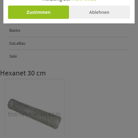
Perlkopf-Deconadeln
Zustimmen
Ablehnen
Sechseckgeflecht - Hexanet
Basics
GaLaBau
Sale
Hexanet 30 cm