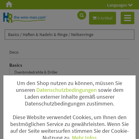
Languages
Toggl
0 Artikel
naviga
Basics /
Haften & Nadeln & Ringe /
Nelkenringe
Deco
Basics
Ösenbindedrähte & Driller
Steckdraht
Um den Shop nutzen zu können, müssen Sie
Wickeldraht & Drahtspinne
unseren
Datenschutzbedingungen
sowie dem
Laden externer Inhalte gemäß unserer
Tape & Kleber & Bindebast & Spray
Datenschutzbedingungen zustimmen.
Kenzane & Pinholder & Steckschaum & Kerzenhalter
Haften & Nadeln & Ringe
Diese Website verwendet Cookies, um Ihnen den
Myrtendraht
bestmöglichen Service zu gewährleisten. Wenn Sie
auf der Seite weitersurfen stimmen Sie der Cookie-
Gitterkörbchen & Gitterrollen
Nutzung zu.
Mehr Infos