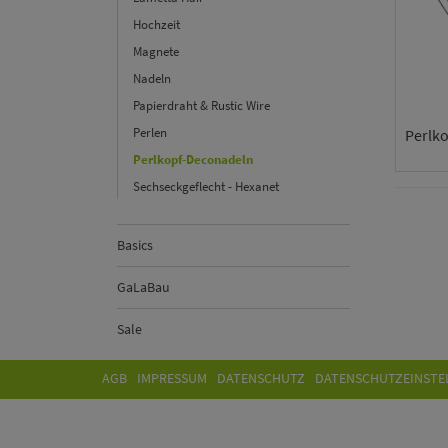
Hochzeit
Magnete
Nadeln
Papierdraht & Rustic Wire
Perlen
Perlk
Perlkopf-Deconadeln
Sechseckgeflecht - Hexanet
Basics
GaLaBau
Sale
AGB
IMPRESSUM
DATENSCHUTZ
DATENSCHUTZEINSTE