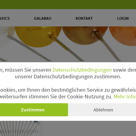
ASICS
GALABAU
KONTAKT
LOGIN
n, müssen Sie unseren
Datenschutzbedingungen
sowie dem
unserer Datenschutzbedingungen zustimmen.
 mm
ookies, um Ihnen den bestmöglichen Service zu gewährleist
pf-Deconadeln Ø 6 mm
weitersurfen stimmen Sie der Cookie-Nutzung zu.
Mehr Info
Zustimmen
Ablehnen