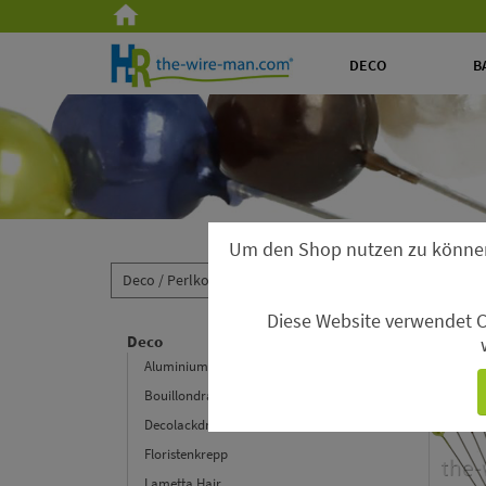
DECO
B
Um den Shop nutzen zu könne
Deco /
Perlkopf-Deconadeln /
Perlkopf-Deconadeln Ø 6
Diese Website verwendet C
Perlko
Deco
Aluminiumdraht
Bouillondraht
Decolackdraht
Floristenkrepp
Lametta Hair