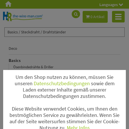
Languages
Toggl
0 Artikel
naviga
Basics /
Steckdraht /
Drahtständer
Deco
Basics
Ösenbindedrähte & Driller
Steckdraht
Um den Shop nutzen zu können, müssen Sie
Wickeldraht & Drahtspinne
unseren
Datenschutzbedingungen
sowie dem
Laden externer Inhalte gemäß unserer
Tape & Kleber & Bindebast & Spray
Datenschutzbedingungen zustimmen.
Kenzane & Pinholder & Steckschaum & Kerzenhalter
Haften & Nadeln & Ringe
Diese Website verwendet Cookies, um Ihnen den
Myrtendraht
bestmöglichen Service zu gewährleisten. Wenn Sie
auf der Seite weitersurfen stimmen Sie der Cookie-
Gitterkörbchen & Gitterrollen
Nutzung zu.
Mehr Infos