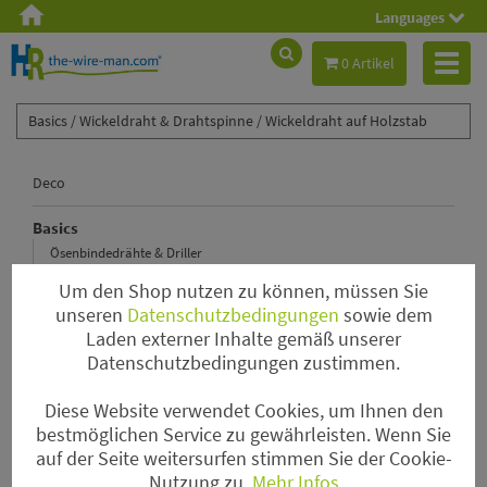
Languages
Toggl
0 Artikel
naviga
Basics /
Wickeldraht & Drahtspinne /
Wickeldraht auf Holzstab
Deco
Basics
Ösenbindedrähte & Driller
Steckdraht
Um den Shop nutzen zu können, müssen Sie
Wickeldraht & Drahtspinne
unseren
Datenschutzbedingungen
sowie dem
Laden externer Inhalte gemäß unserer
Tape & Kleber & Bindebast & Spray
Datenschutzbedingungen zustimmen.
Kenzane & Pinholder & Steckschaum & Kerzenhalter
Haften & Nadeln & Ringe
Diese Website verwendet Cookies, um Ihnen den
Myrtendraht
bestmöglichen Service zu gewährleisten. Wenn Sie
auf der Seite weitersurfen stimmen Sie der Cookie-
Gitterkörbchen & Gitterrollen
Nutzung zu.
Mehr Infos