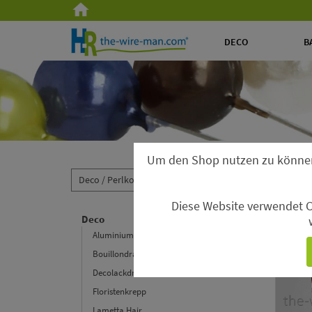
DECO
B
Um den Shop nutzen zu könne
Deco /
Perlkopf-Deconadeln /
Diamond Pins
Diese Website verwendet C
Diamo
Deco
Aluminiumdraht
Bouillondraht
Decolackdraht
Floristenkrepp
Lametta Hair