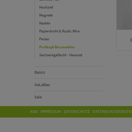
Hochzeit
Magnete
Nadeln
Papierdraht & Rustic Wire
Perlen
Perlkopf-Deconadeln
Sechseckgeflecht - Hexanet
Basics
GaLaBau
Sale
AGB
IMPRESSUM
DATENSCHUTZ
DATENSCHUTZEINSTE