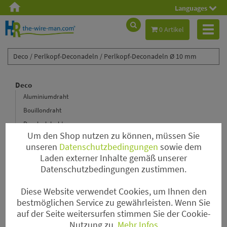
Languages
Toggl
0 Artikel
naviga
Deco /
Perlkopf-Deconadeln /
Perlkopf-Deconadeln Ø 10 mm
Deco
Aluminiumdraht
Bouillondraht
Decolackdraht
Um den Shop nutzen zu können, müssen Sie
Floristenkrepp
unseren
Datenschutzbedingungen
sowie dem
Lametta Hair
Laden externer Inhalte gemäß unserer
Hochzeit
Datenschutzbedingungen zustimmen.
Magnete
Diese Website verwendet Cookies, um Ihnen den
Nadeln
bestmöglichen Service zu gewährleisten. Wenn Sie
Papierdraht & Rustic Wire
auf der Seite weitersurfen stimmen Sie der Cookie-
Perlen
Nutzung zu.
Mehr Infos