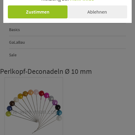
Perlkopf-Deconadeln
Zustimmen
Ablehnen
Sechseckgeflecht - Hexanet
Basics
GaLaBau
Sale
Perlkopf-Deconadeln Ø 10 mm