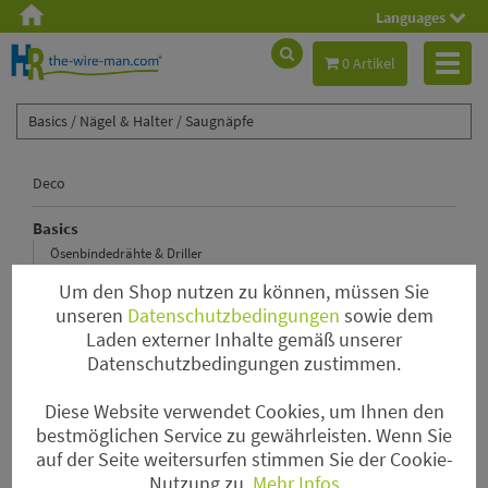
Languages
Toggl
0 Artikel
naviga
Basics /
Nägel & Halter /
Saugnäpfe
Deco
Basics
Ösenbindedrähte & Driller
Steckdraht
Um den Shop nutzen zu können, müssen Sie
Wickeldraht & Drahtspinne
unseren
Datenschutzbedingungen
sowie dem
Laden externer Inhalte gemäß unserer
Tape & Kleber & Bindebast & Spray
Datenschutzbedingungen zustimmen.
Kenzane & Pinholder & Steckschaum & Kerzenhalter
Haften & Nadeln & Ringe
Diese Website verwendet Cookies, um Ihnen den
Myrtendraht
bestmöglichen Service zu gewährleisten. Wenn Sie
auf der Seite weitersurfen stimmen Sie der Cookie-
Gitterkörbchen & Gitterrollen
Nutzung zu.
Mehr Infos