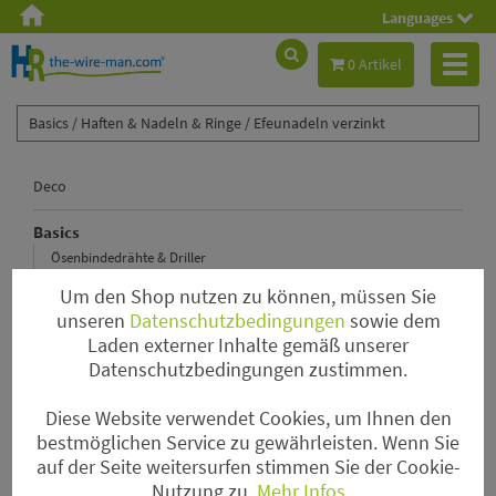
Languages
Toggl
0 Artikel
naviga
Basics /
Haften & Nadeln & Ringe /
Efeunadeln verzinkt
Deco
Basics
Ösenbindedrähte & Driller
Steckdraht
Um den Shop nutzen zu können, müssen Sie
Wickeldraht & Drahtspinne
unseren
Datenschutzbedingungen
sowie dem
Laden externer Inhalte gemäß unserer
Tape & Kleber & Bindebast & Spray
Datenschutzbedingungen zustimmen.
Kenzane & Pinholder & Steckschaum & Kerzenhalter
Haften & Nadeln & Ringe
Diese Website verwendet Cookies, um Ihnen den
Myrtendraht
bestmöglichen Service zu gewährleisten. Wenn Sie
auf der Seite weitersurfen stimmen Sie der Cookie-
Gitterkörbchen & Gitterrollen
Nutzung zu.
Mehr Infos