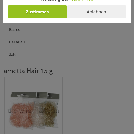
Perlkopf-Deconadeln
Zustimmen
Ablehnen
Sechseckgeflecht - Hexanet
Basics
GaLaBau
Sale
Lametta Hair 15 g