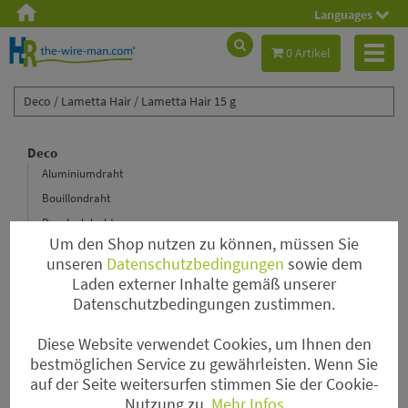
Languages
Toggl
0 Artikel
naviga
Deco /
Lametta Hair /
Lametta Hair 15 g
Deco
Aluminiumdraht
Bouillondraht
Decolackdraht
Um den Shop nutzen zu können, müssen Sie
Floristenkrepp
unseren
Datenschutzbedingungen
sowie dem
Lametta Hair
Laden externer Inhalte gemäß unserer
Hochzeit
Datenschutzbedingungen zustimmen.
Magnete
Diese Website verwendet Cookies, um Ihnen den
Nadeln
bestmöglichen Service zu gewährleisten. Wenn Sie
Papierdraht & Rustic Wire
auf der Seite weitersurfen stimmen Sie der Cookie-
Perlen
Nutzung zu.
Mehr Infos