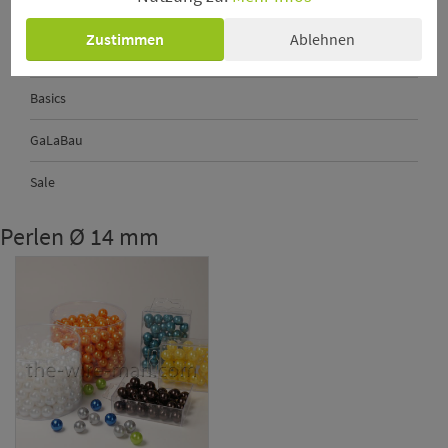
Perlkopf-Deconadeln
Zustimmen
Ablehnen
Sechseckgeflecht - Hexanet
Basics
GaLaBau
Sale
Perlen Ø 14 mm