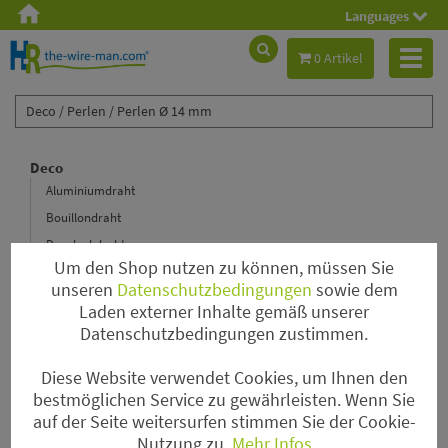
Languages
Toggl
0 Artikel
naviga
Deco /
Perlen /
Perlen Ø 14 mm
Deco
Aluminiumdraht
Bouillondraht
Decolackdraht
Um den Shop nutzen zu können, müssen Sie
Floristenkrepp
unseren
Datenschutzbedingungen
sowie dem
Lametta Hair
Laden externer Inhalte gemäß unserer
Hochzeit
Datenschutzbedingungen zustimmen.
Magnete
Diese Website verwendet Cookies, um Ihnen den
Nadeln
bestmöglichen Service zu gewährleisten. Wenn Sie
Papierdraht & Rustic Wire
auf der Seite weitersurfen stimmen Sie der Cookie-
Perlen
Nutzung zu.
Mehr Infos