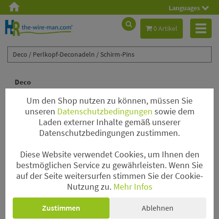
Languages
Toggl
0 Artikel
naviga
Deco /
Perlkopf-Deconadeln /
Schirm-Pins
Deco
Aluminiumdraht
Um den Shop nutzen zu können, müssen Sie
Bouillondraht
unseren
Datenschutzbedingungen
sowie dem
Decolackdraht
Laden externer Inhalte gemäß unserer
Datenschutzbedingungen zustimmen.
Floristenkrepp
Lametta Hair
Diese Website verwendet Cookies, um Ihnen den
Hochzeit
bestmöglichen Service zu gewährleisten. Wenn Sie
Magnete
auf der Seite weitersurfen stimmen Sie der Cookie-
Nutzung zu.
Mehr Infos
Nadeln
Papierdraht & Rustic Wire
Zustimmen
Ablehnen
Perlen