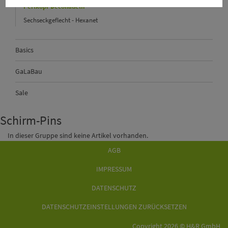
Perlkopf-Deconadeln
Sechseckgeflecht - Hexanet
Basics
GaLaBau
Sale
Schirm-Pins
In dieser Gruppe sind keine Artikel vorhanden.
AGB
IMPRESSUM
DATENSCHUTZ
DATENSCHUTZEINSTELLUNGEN ZURÜCKSETZEN
Copyright 2026 © H&R GmbH