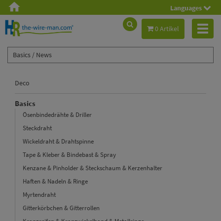
Languages
Toggl
0 Artikel
naviga
Basics /
News
Deco
Basics
Ösenbindedrähte & Driller
Steckdraht
Wickeldraht & Drahtspinne
Tape & Kleber & Bindebast & Spray
Kenzane & Pinholder & Steckschaum & Kerzenhalter
Haften & Nadeln & Ringe
Myrtendraht
Gitterkörbchen & Gitterrollen