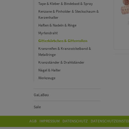
Tape & Kleber & Bindebast & Spray
Kenzane & Pinholder & Steckschaum &
Kerzenhalter
Haften & Nadeln & Ringe
Myrtendraht
Gitterkörbchen & Gitterrollen
Kranzreifen & Kranzwickelband &
Metallringe
Kranzständer & Drahtständer
Nägel & Halter
Werkzeuge
GaLaBau
Sale
AGB
IMPRESSUM
DATENSCHUTZ
DATENSCHUTZEINSTE