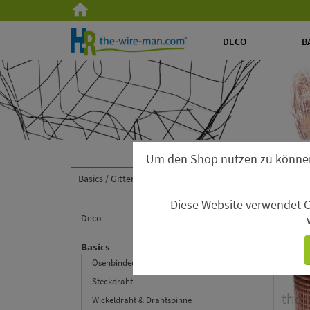
DECO
B
Um den Shop nutzen zu könne
Basics /
Gitterkörbchen & Gitterrollen /
Gitterrolle
Diese Website verwendet C
Gitterr
Deco
Basics
Ösenbindedrähte & Driller
Steckdraht
Wickeldraht & Drahtspinne