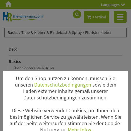
Languages
Toggl
0 Artikel
naviga
Basics /
Tape & Kleber & Bindebast & Spray /
Floristenkleber
Deco
Basics
Ösenbindedrähte & Driller
Steckdraht
Um den Shop nutzen zu können, müssen Sie
Wickeldraht & Drahtspinne
unseren
Datenschutzbedingungen
sowie dem
Laden externer Inhalte gemäß unserer
Tape & Kleber & Bindebast & Spray
Datenschutzbedingungen zustimmen.
Kenzane & Pinholder & Steckschaum & Kerzenhalter
Haften & Nadeln & Ringe
Diese Website verwendet Cookies, um Ihnen den
Myrtendraht
bestmöglichen Service zu gewährleisten. Wenn Sie
auf der Seite weitersurfen stimmen Sie der Cookie-
Gitterkörbchen & Gitterrollen
Nutzung zu.
Mehr Infos